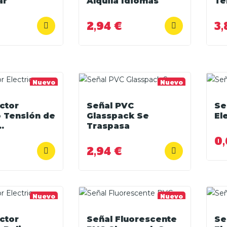
ar
Alquila Idiomas
Te
2,94 €
3,
Nuevo
Nuevo
ctor
Señal PVC
Se
o Tensión de
Glasspack Se
El
.
Traspasa
0,
2,94 €
Nuevo
Nuevo
ctor
Señal Fluorescente
Se