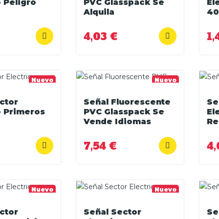
o Peligro
PVC Glasspack Se
El
Alquila
40
4,03 €
1,
Nuevo
Nuevo
ctor
Señal Fluorescente
Se
o Primeros
PVC Glasspack Se
El
Vende Idiomas
Re
7,54 €
4,
Nuevo
Nuevo
ctor
Señal Sector
Se