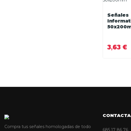
Señales
Informat
50x200
3,63 €
CONTACTA
Compra tus señales homologadas de todo
685 17 86 76