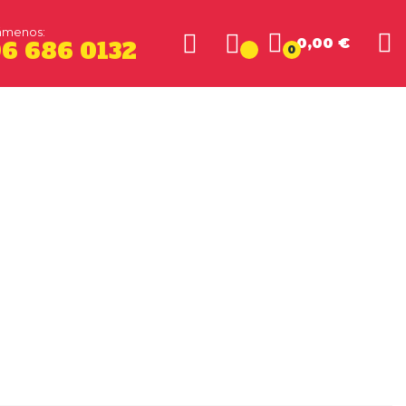
ámenos:
0,00 €
6 686 0132
0