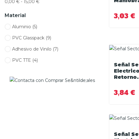
Maniobr
0,00 € - 15,00 €
3,03 €
Material
Aluminio
(5)
PVC Glasspack
(9)
Adhesivo de Vinilo
(7)
PVC TTE
(4)
Señal Se
Electric
Retorno..
3,84 €
Señal Se