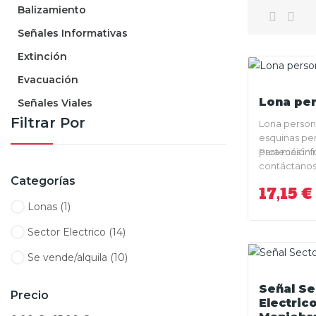
Balizamiento
Señales Informativas
Extinción
Evacuación
Lona per
Señales Viales
Filtrar Por
Lona person
esquinas pe
protección 
Para más in
contáctanos
Categorías
info@compra
17,15 €
Lonas
(1)
Sector Electrico
(14)
Se vende/alquila
(10)
Señal Se
Precio
Electric