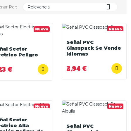

nar Por:
Relevancia
Nuevo
Nuevo
Señal PVC
Glasspack Se Vende
ñal Sector
Idiomas
ectrico Peligro
2,94 €
23 €
Nuevo
Nuevo
ñal Sector
ectrico Alta
Señal PVC