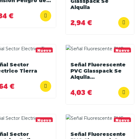
nsión Peligro de...
Glasspack Se
Alquila
84 €
2,94 €
Nuevo
Nuevo
ñal Sector
Señal Fluorescente
ectrico Tierra
PVC Glasspack Se
Alquila...
64 €
4,03 €
Nuevo
Nuevo
ñal Sector
Señal Fluorescente