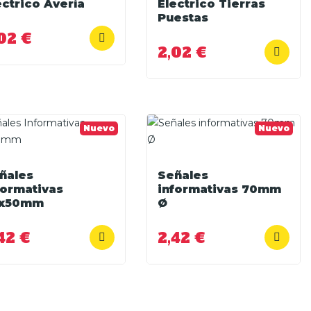
ectrico Avería
Electrico Tierras
Puestas
02 €
2,02 €
Nuevo
Nuevo
ñales
Señales
formativas
informativas 70mm
0x50mm
Ø
42 €
2,42 €