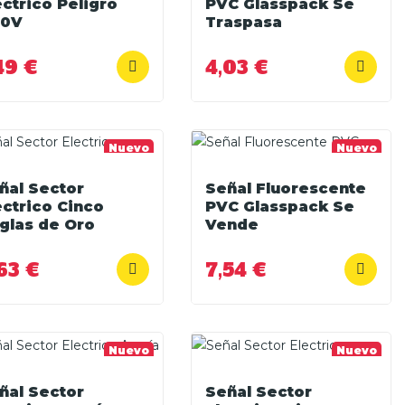
ectrico Peligro
PVC Glasspack Se
0V
Traspasa
49 €
4,03 €
Nuevo
Nuevo
ñal Sector
Señal Fluorescente
ectrico Cinco
PVC Glasspack Se
glas de Oro
Vende
63 €
7,54 €
Nuevo
Nuevo
ñal Sector
Señal Sector