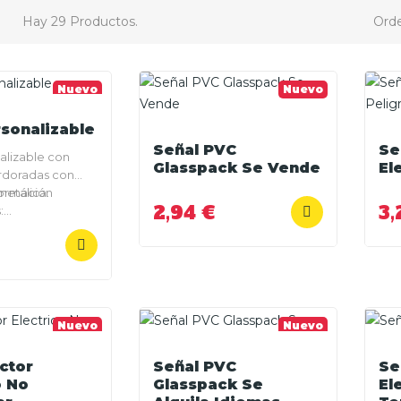
Hay 29 Productos.
Orde
Nuevo
Nuevo
sonalizable
Señal PVC
Se
alizable con
Glasspack Se Vende
El
rdoradas con
metálica.
formación
2,94 €
3,
:
rseñales.es
Nuevo
Nuevo
ctor
Señal PVC
Se
o No
Glasspack Se
El