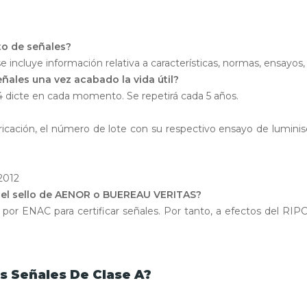
to de señales?
se incluye información relativa a características, normas, ensayos,
ñales una vez acabado la vida útil?
icte en cada momento. Se repetirá cada 5 años.
ricación, el número de lote con su respectivo ensayo de lumini
2012
en el sello de AENOR o BUEREAU VERITAS?
as por ENAC para certificar señales. Por tanto, a efectos del RI
s Señales De Clase A?