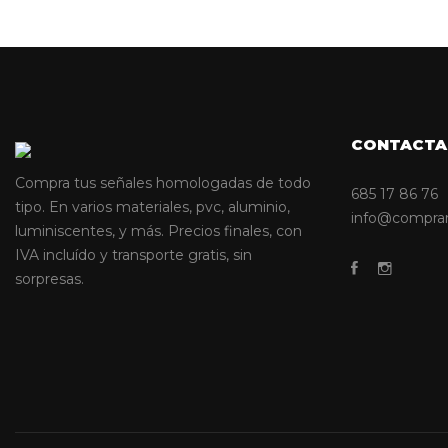
CONTACTA
Compra tus señales homologadas de todo
685 17 86 76
tipo. En varios materiales, pvc, aluminio,
info@compra
luminiscentes, y más. Precios finales, con
IVA incluído y transporte gratis, sin
sorpresas.