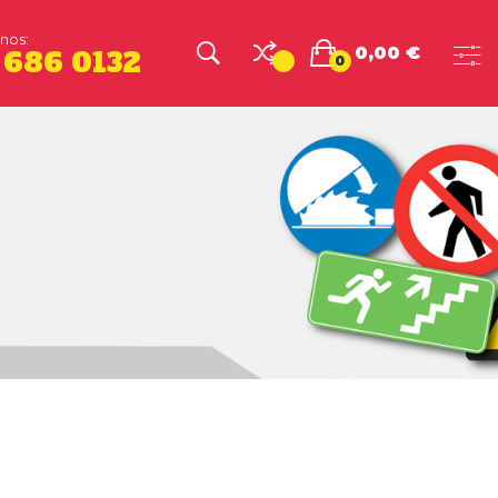
nos:
0,00 €
 686 0132
0