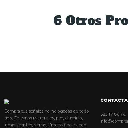
6 Otros Pr
CONTACTA
Compra tus señales homologadas de todo
685 17 86 76
tipo. En varios materiales, pvc, aluminio,
info@compra
luminiscentes, y más. Precios finales, con