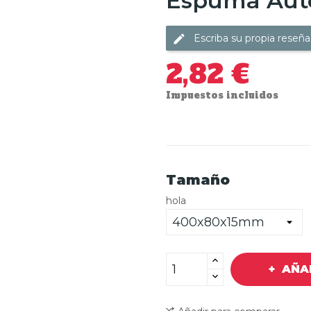
Espuma Aut
Escriba su propia reseña
2,82 €
Impuestos incluidos
Tamaño
hola
AÑA