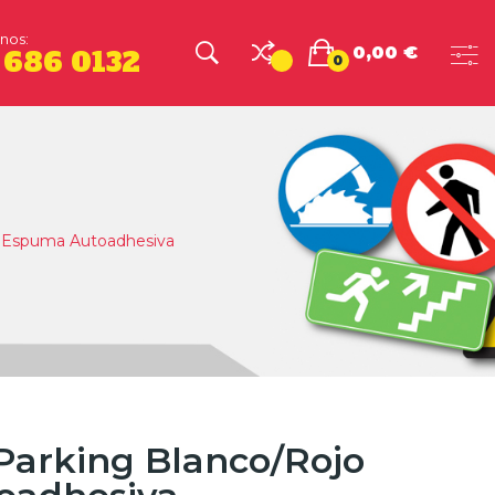
nos:
0,00 €
 686 0132
0
o Espuma Autoadhesiva
Parking Blanco/Rojo